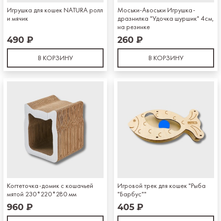
Игрушка для кошек NATURA ролл
Моськи-Авоськи Игрушка-
и мячик
дразнилка "Удочка шуршик" 4см,
на резинке
490 ₽
260 ₽
В КОРЗИНУ
В КОРЗИНУ
Когтеточка-домик с кошачьей
Игровой трек для кошек "Рыба
мятой 230*220*280 мм
"Барбус""
960 ₽
405 ₽