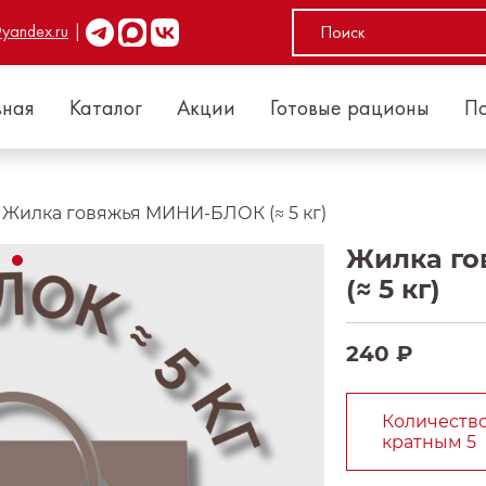
yandex.ru
|
вная
Каталог
Акции
Готовые рационы
П
Жилка говяжья МИНИ-БЛОК (≈ 5 кг)
Жилка г
(≈ 5 кг)
240 ₽
Количество
кратным 5