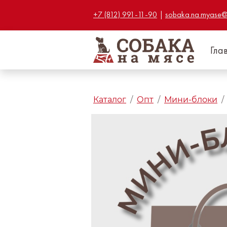
+7 (812) 991-11-90
|
sobaka.na.myase@
Гла
Каталог
Опт
Мини-блоки