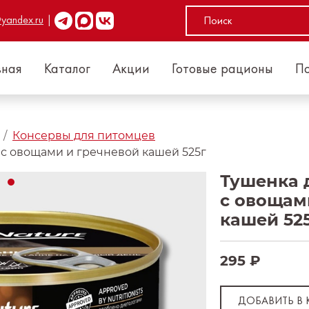
yandex.ru
|
вная
Каталог
Акции
Готовые рационы
П
Консервы для питомцев
 с овощами и гречневой кашей 525г
Тушенка 
с овощам
кашей 52
295 ₽
ДОБАВИТЬ В