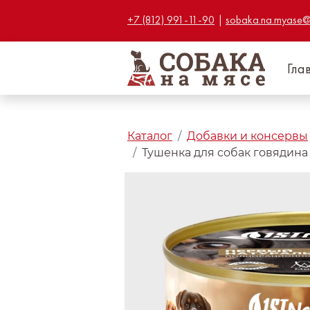
+7 (812) 991-11-90
|
sobaka.na.myase@
Гла
Каталог
Добавки и консервы
Тушенка для собак говядина