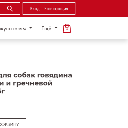
Вход | Регистрация
окупателям
Ещё
0
для собак говядина
и и гречневой
5г
 КОРЗИНУ