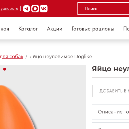
Телеграм
MAX
VK
yandex.ru
|
вная
Каталог
Акции
Готовые рационы
П
для собак
Яйцо неуловимое Doglike
Яйцо неу
ДОБАВИТЬ В
Описание т